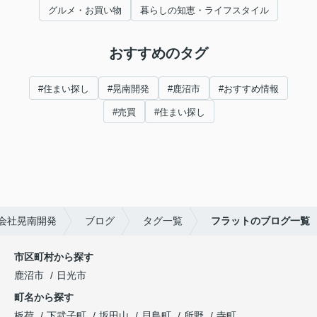
グルメ・お買い物
暮らしの知恵・ライフスタイル
おすすめのタグ
#住まい探し
#晃南開発
#鹿沼市
#おすすめ情報
#売買
#住まい探し
会社晃南開発
ブログ
タグ一覧
フラットのブログ一覧
市区町村から探す
鹿沼市
日光市
町名から探す
板荷
下武子町
坂田山
貝島町
所野
寺町