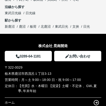
沿線から探す
東武日光線
日光線
駅から探す
新鹿沼
鹿沼
板荷
北鹿沼
東武日光
文挟
日光
株式会社 晃南開発
0289-64-1181
お問い合わせ
〒322-0029
栃木県鹿沼市西茂呂１丁目3-13
営業時間：
月～土 9:00～18:00 日・祝 9:00～17:00
定休日：
【売買】水・木曜日 【賃貸】土曜・不定休 、GW､夏
季､年末年始
ホーム