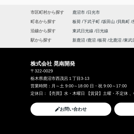
市区町村から探す
鹿沼市
日光市
町名から探す
板荷
下武子町
坂田山
貝島町
沿線から探す
東武日光線
日光線
駅から探す
新鹿沼
鹿沼
板荷
北鹿沼
東武
株式会社 晃南開発
〒322-0029
栃木県鹿沼市西茂呂１丁目3-13
営業時間：
月～土 9:00～18:00 日・祝 9:00～17:00
定休日：
【売買】水・木曜日 【賃貸】土曜・不定休 、
お問い合わせ