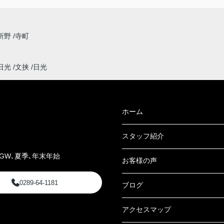
所野
寺町
日光
文挟
日光
ホーム
スタッフ紹介
GW､夏季､年末年始
お客様の声
0289-64-1181
ブログ
アクセスマップ