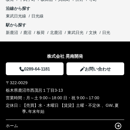
沿線から探す
東武日光線
日光線
駅から探す
新鹿沼
鹿沼
板荷
北鹿沼
東武日光
文挟
日光
株式会社 晃南開発
0289-64-1181
お問い合わせ
〒322-0029
栃木県鹿沼市西茂呂１丁目3-13
営業時間：
月～土 9:00～18:00 日・祝 9:00～17:00
定休日：
【売買】水・木曜日 【賃貸】土曜・不定休 、GW､夏
季､年末年始
ホーム