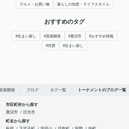
グルメ・お買い物
暮らしの知恵・ライフスタイル
おすすめのタグ
#住まい探し
#晃南開発
#鹿沼市
#おすすめ情報
#売買
#住まい探し
晃南開発
ブログ
タグ一覧
トーナメントのブログ一覧
市区町村から探す
鹿沼市
日光市
町名から探す
板荷
下武子町
坂田山
貝島町
所野
寺町