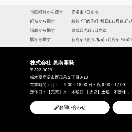
市区町村から探す
鹿沼市
日光市
町名から探す
板荷
下武子町
坂田山
貝島町
沿線から探す
東武日光線
日光線
駅から探す
新鹿沼
鹿沼
板荷
北鹿沼
東武
株式会社 晃南開発
〒322-0029
栃木県鹿沼市西茂呂１丁目3-13
営業時間：
月～土 9:00～18:00 日・祝 9:00～17:00
定休日：
【売買】水・木曜日 【賃貸】土曜・不定休 、
お問い合わせ