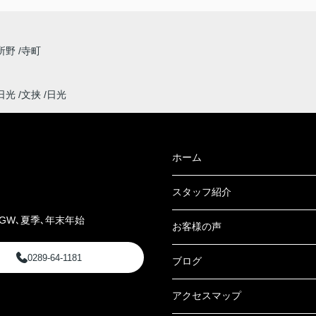
所野
寺町
日光
文挟
日光
ホーム
スタッフ紹介
GW､夏季､年末年始
お客様の声
0289-64-1181
ブログ
アクセスマップ