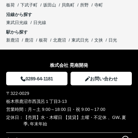
板荷
下武子町
坂田山
貝島町
所野
寺町
沿線から探す
東武日光線
日光線
駅から探す
新鹿沼
鹿沼
板荷
北鹿沼
東武日光
文挟
日光
株式会社 晃南開発
0289-64-1181
お問い合わせ
〒322-0029
栃木県鹿沼市西茂呂１丁目3-13
営業時間：
月～土 9:00～18:00 日・祝 9:00～17:00
定休日：
【売買】水・木曜日 【賃貸】土曜・不定休 、GW､夏
季､年末年始