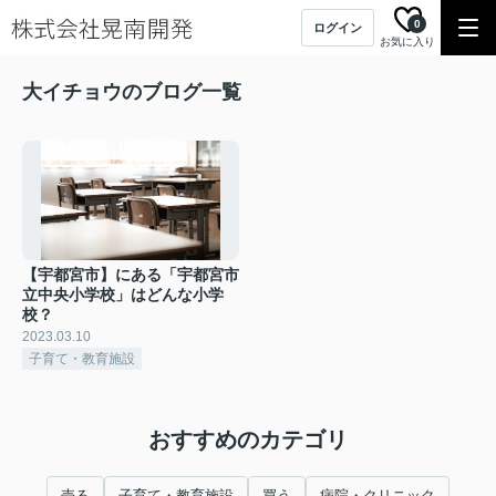
0
ログイン
お気に入り
大イチョウのブログ一覧
【宇都宮市】にある「宇都宮市
立中央小学校」はどんな小学
校？
2023.03.10
子育て・教育施設
おすすめのカテゴリ
売る
子育て・教育施設
買う
病院・クリニック