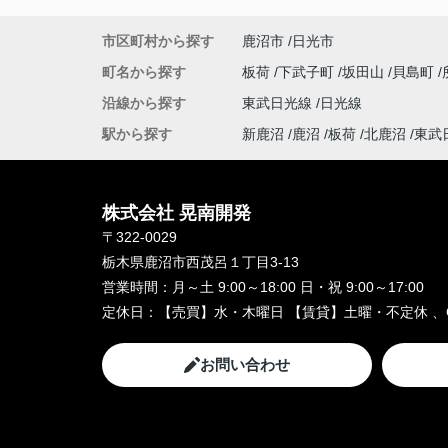
市区町村から探す
鹿沼市
日光市
町名から探す
板荷
下武子町
坂田山
貝島町
沿線から探す
東武日光線
日光線
駅から探す
新鹿沼
鹿沼
板荷
北鹿沼
東武
株式会社 晃南開発
〒322-0029
栃木県鹿沼市西茂呂１丁目3-13
営業時間：
月～土 9:00～18:00 日・祝 9:00～17:00
定休日：
【売買】水・木曜日 【賃貸】土曜・不定休 、
お問い合わせ