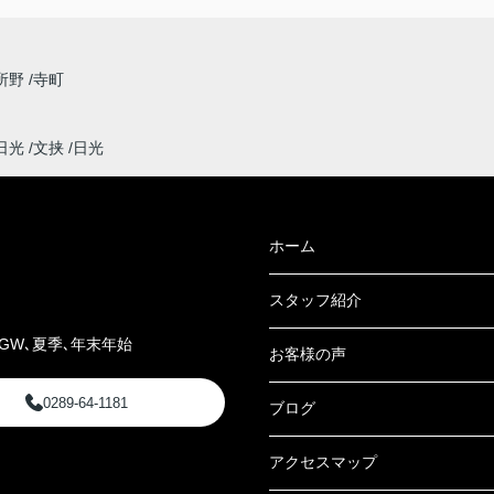
所野
寺町
日光
文挟
日光
ホーム
スタッフ紹介
GW､夏季､年末年始
お客様の声
0289-64-1181
ブログ
アクセスマップ