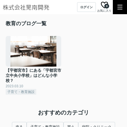
0
ログイン
お気に入り
教育のブログ一覧
【宇都宮市】にある「宇都宮市
立中央小学校」はどんな小学
校？
2023.03.10
子育て・教育施設
おすすめのカテゴリ
売る
子育て・教育施設
買う
病院・クリニック