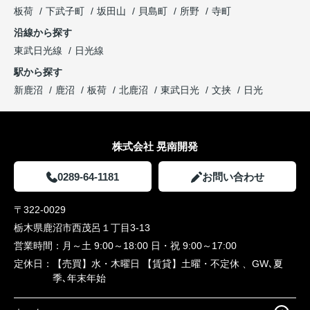
板荷
下武子町
坂田山
貝島町
所野
寺町
沿線から探す
東武日光線
日光線
駅から探す
新鹿沼
鹿沼
板荷
北鹿沼
東武日光
文挟
日光
株式会社 晃南開発
0289-64-1181
お問い合わせ
〒322-0029
栃木県鹿沼市西茂呂１丁目3-13
営業時間：
月～土 9:00～18:00 日・祝 9:00～17:00
定休日：
【売買】水・木曜日 【賃貸】土曜・不定休 、GW､夏
季､年末年始