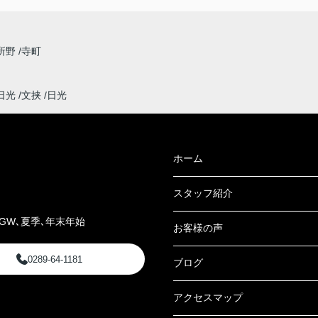
所野
寺町
日光
文挟
日光
ホーム
スタッフ紹介
GW､夏季､年末年始
お客様の声
0289-64-1181
ブログ
アクセスマップ