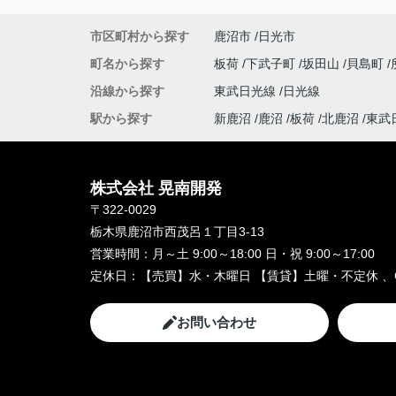
市区町村から探す
鹿沼市
日光市
町名から探す
板荷
下武子町
坂田山
貝島町
沿線から探す
東武日光線
日光線
駅から探す
新鹿沼
鹿沼
板荷
北鹿沼
東武
株式会社 晃南開発
〒322-0029
栃木県鹿沼市西茂呂１丁目3-13
営業時間：
月～土 9:00～18:00 日・祝 9:00～17:00
定休日：
【売買】水・木曜日 【賃貸】土曜・不定休 、
お問い合わせ