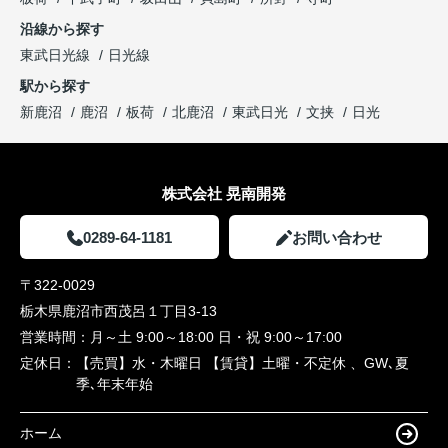
沿線から探す
東武日光線
日光線
駅から探す
新鹿沼
鹿沼
板荷
北鹿沼
東武日光
文挟
日光
株式会社 晃南開発
0289-64-1181
お問い合わせ
〒322-0029
栃木県鹿沼市西茂呂１丁目3-13
営業時間：
月～土 9:00～18:00 日・祝 9:00～17:00
定休日：
【売買】水・木曜日 【賃貸】土曜・不定休 、GW､夏
季､年末年始
ホーム