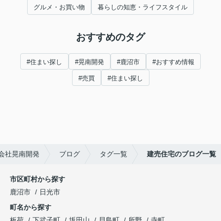
グルメ・お買い物
暮らしの知恵・ライフスタイル
おすすめのタグ
#住まい探し
#晃南開発
#鹿沼市
#おすすめ情報
#売買
#住まい探し
会社晃南開発
ブログ
タグ一覧
建売住宅のブログ一覧
市区町村から探す
鹿沼市
日光市
町名から探す
板荷
下武子町
坂田山
貝島町
所野
寺町