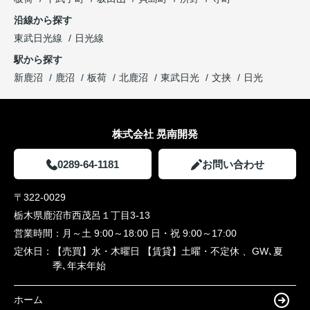
沿線から探す
東武日光線
日光線
駅から探す
新鹿沼
鹿沼
板荷
北鹿沼
東武日光
文挟
日光
株式会社 晃南開発
0289-64-1181
お問い合わせ
〒322-0029
栃木県鹿沼市西茂呂１丁目3-13
営業時間：
月～土 9:00～18:00 日・祝 9:00～17:00
定休日：
【売買】水・木曜日 【賃貸】土曜・不定休 、GW､夏
季､年末年始
ホーム