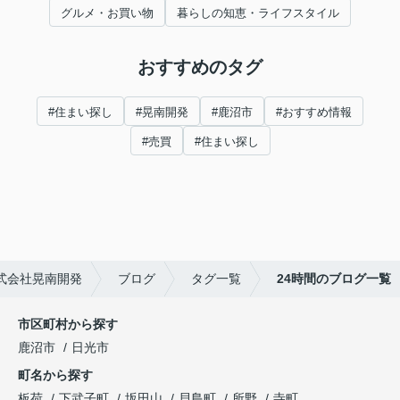
グルメ・お買い物
暮らしの知恵・ライフスタイル
おすすめのタグ
#住まい探し
#晃南開発
#鹿沼市
#おすすめ情報
#売買
#住まい探し
式会社晃南開発
ブログ
タグ一覧
24時間のブログ一覧
市区町村から探す
鹿沼市
日光市
町名から探す
板荷
下武子町
坂田山
貝島町
所野
寺町