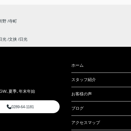
所野
寺町
日光
文挟
日光
ホーム
スタッフ紹介
GW､夏季､年末年始
お客様の声
0289-64-1181
ブログ
アクセスマップ