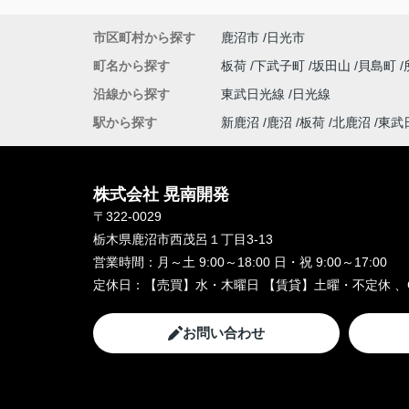
市区町村から探す
鹿沼市
日光市
町名から探す
板荷
下武子町
坂田山
貝島町
沿線から探す
東武日光線
日光線
駅から探す
新鹿沼
鹿沼
板荷
北鹿沼
東武
株式会社 晃南開発
〒322-0029
栃木県鹿沼市西茂呂１丁目3-13
営業時間：
月～土 9:00～18:00 日・祝 9:00～17:00
定休日：
【売買】水・木曜日 【賃貸】土曜・不定休 、
お問い合わせ