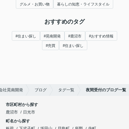
グルメ・お買い物
暮らしの知恵・ライフスタイル
おすすめのタグ
#住まい探し
#晃南開発
#鹿沼市
#おすすめ情報
#売買
#住まい探し
会社晃南開発
ブログ
タグ一覧
夜間受付のブログ一覧
市区町村から探す
鹿沼市
日光市
町名から探す
板荷
下武子町
坂田山
貝島町
所野
寺町