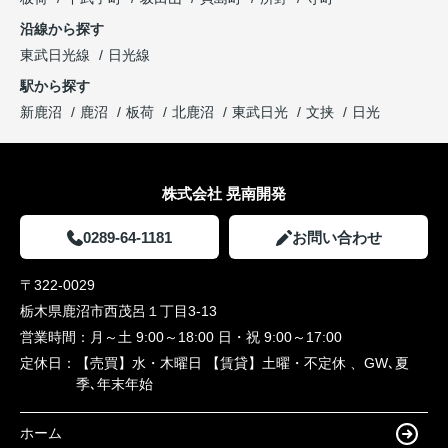
沿線から探す
東武日光線
日光線
駅から探す
新鹿沼
鹿沼
板荷
北鹿沼
東武日光
文挟
日光
株式会社 晃南開発
0289-64-1181
お問い合わせ
〒322-0029
栃木県鹿沼市西茂呂１丁目3-13
営業時間：
月～土 9:00～18:00 日・祝 9:00～17:00
定休日：
【売買】水・木曜日 【賃貸】土曜・不定休 、GW､夏
季､年末年始
ホーム