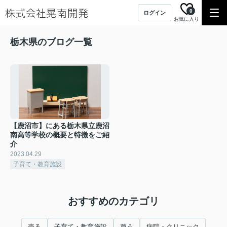
0
ログイン
お気に入り
栃木県のブログ一覧
【鹿沼市】にある栃木県立鹿沼
南高等学校の概要と特徴をご紹
介
2023.04.29
子育て・教育施設
おすすめのカテゴリ
売る
子育て・教育施設
買う
病院・クリニック