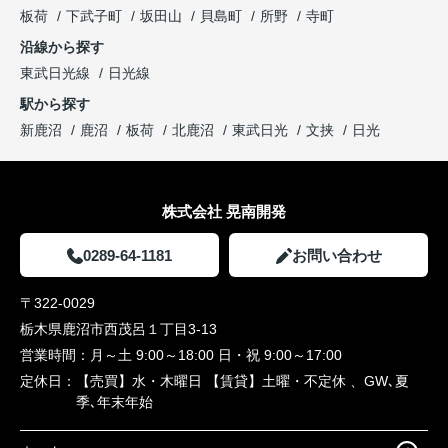
板荷
下武子町
坂田山
貝島町
所野
寺町
沿線から探す
東武日光線
日光線
駅から探す
新鹿沼
鹿沼
板荷
北鹿沼
東武日光
文挟
日光
株式会社 晃南開発
0289-64-1181
お問い合わせ
〒322-0029
栃木県鹿沼市西茂呂１丁目3-13
営業時間：
月～土 9:00～18:00 日・祝 9:00～17:00
定休日：
【売買】水・木曜日 【賃貸】土曜・不定休 、GW､夏
季､年末年始