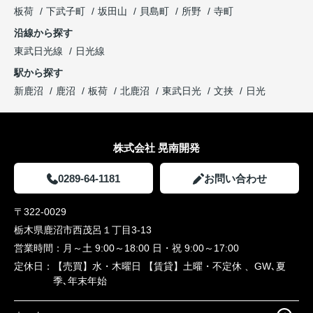
板荷
下武子町
坂田山
貝島町
所野
寺町
沿線から探す
東武日光線
日光線
駅から探す
新鹿沼
鹿沼
板荷
北鹿沼
東武日光
文挟
日光
株式会社 晃南開発
0289-64-1181
お問い合わせ
〒322-0029
栃木県鹿沼市西茂呂１丁目3-13
営業時間：
月～土 9:00～18:00 日・祝 9:00～17:00
定休日：
【売買】水・木曜日 【賃貸】土曜・不定休 、GW､夏
季､年末年始