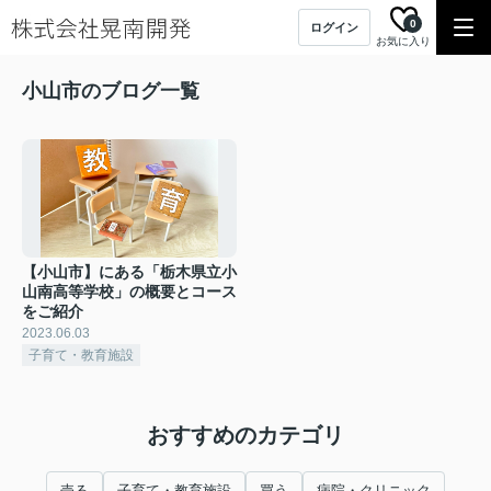
0
ログイン
お気に入り
小山市のブログ一覧
【小山市】にある「栃木県立小
山南高等学校」の概要とコース
をご紹介
2023.06.03
子育て・教育施設
おすすめのカテゴリ
売る
子育て・教育施設
買う
病院・クリニック