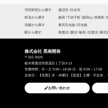
市区町村から探す
鹿沼市
日光市
町名から探す
板荷
下武子町
坂田山
貝島町
沿線から探す
東武日光線
日光線
駅から探す
新鹿沼
鹿沼
板荷
北鹿沼
東武
株式会社 晃南開発
〒322-0029
栃木県鹿沼市西茂呂１丁目3-13
営業時間：
月～土 9:00～18:00 日・祝 9:00～17:00
定休日：
【売買】水・木曜日 【賃貸】土曜・不定休 、
お問い合わせ