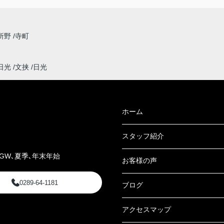
所野
寺町
日光
文挟
日光
ホーム
スタッフ紹介
GW､夏季､年末年始
お客様の声
0289-64-1181
ブログ
アクセスマップ