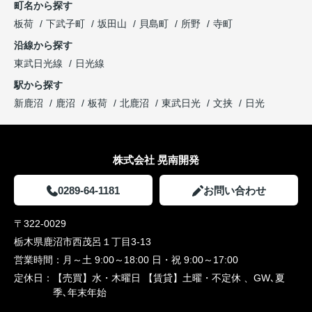
町名から探す
板荷
下武子町
坂田山
貝島町
所野
寺町
沿線から探す
東武日光線
日光線
駅から探す
新鹿沼
鹿沼
板荷
北鹿沼
東武日光
文挟
日光
株式会社 晃南開発
0289-64-1181
お問い合わせ
〒322-0029
栃木県鹿沼市西茂呂１丁目3-13
営業時間：
月～土 9:00～18:00 日・祝 9:00～17:00
定休日：
【売買】水・木曜日 【賃貸】土曜・不定休 、GW､夏
季､年末年始