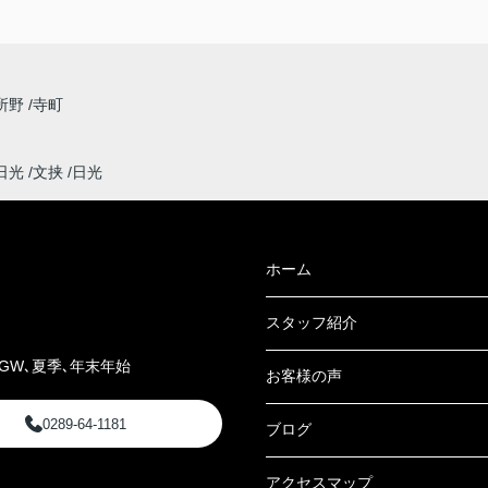
所野
寺町
日光
文挟
日光
ホーム
スタッフ紹介
GW､夏季､年末年始
お客様の声
0289-64-1181
ブログ
アクセスマップ