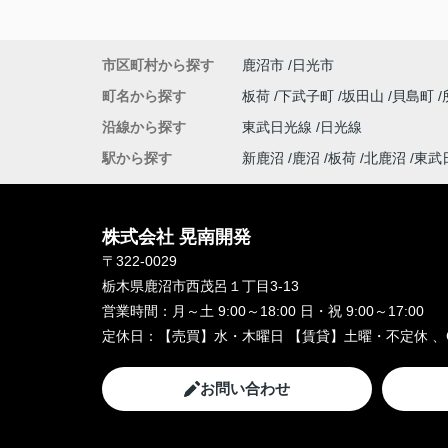
市区町村から探す
鹿沼市
日光市
町名から探す
板荷
下武子町
坂田山
貝島町
沿線から探す
東武日光線
日光線
駅から探す
新鹿沼
鹿沼
板荷
北鹿沼
東武
株式会社 晃南開発
〒322-0029
栃木県鹿沼市西茂呂１丁目3-13
営業時間：
月～土 9:00～18:00 日・祝 9:00～17:00
定休日：
【売買】水・木曜日 【賃貸】土曜・不定休 、
お問い合わせ