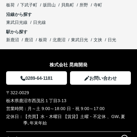
板荷
下武子町
坂田山
貝島町
所野
寺町
沿線から探す
東武日光線
日光線
駅から探す
新鹿沼
鹿沼
板荷
北鹿沼
東武日光
文挟
日光
株式会社 晃南開発
0289-64-1181
お問い合わせ
〒322-0029
栃木県鹿沼市西茂呂１丁目3-13
営業時間：
月～土 9:00～18:00 日・祝 9:00～17:00
定休日：
【売買】水・木曜日 【賃貸】土曜・不定休 、GW､夏
季､年末年始