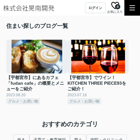
0
ログイン
お気に入り
住まい探しのブログ一覧
【宇都宮市】にあるカフェ
【宇都宮市】でワイン！
「fudan cafe」の概要とメニ
KITCHEN THREE PIECE93を
ューをご紹介
ご紹介！
2023.08.20
2023.07.16
グルメ・お買い物
グルメ・お買い物
おすすめのカテゴリ
売る
子育て・教育施設
買う
病院・クリニック