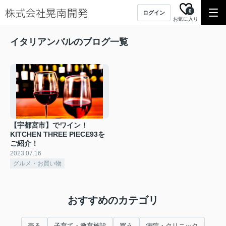
0
ログイン
お気に入り
イタリアンバルのブログ一覧
【宇都宮市】でワイン！
KITCHEN THREE PIECE93を
ご紹介！
2023.07.16
グルメ・お買い物
おすすめのカテゴリ
売る
子育て・教育施設
買う
病院・クリニック