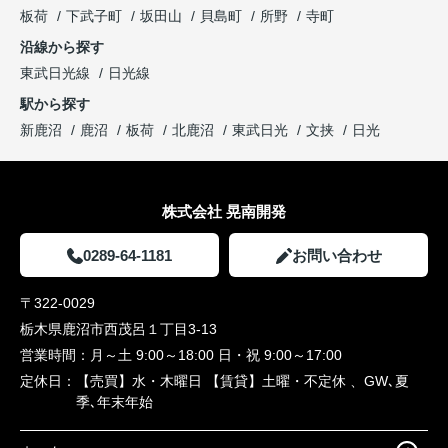
板荷
下武子町
坂田山
貝島町
所野
寺町
沿線から探す
東武日光線
日光線
駅から探す
新鹿沼
鹿沼
板荷
北鹿沼
東武日光
文挟
日光
株式会社 晃南開発
0289-64-1181
お問い合わせ
〒322-0029
栃木県鹿沼市西茂呂１丁目3-13
営業時間：
月～土 9:00～18:00 日・祝 9:00～17:00
定休日：
【売買】水・木曜日 【賃貸】土曜・不定休 、GW､夏
季､年末年始