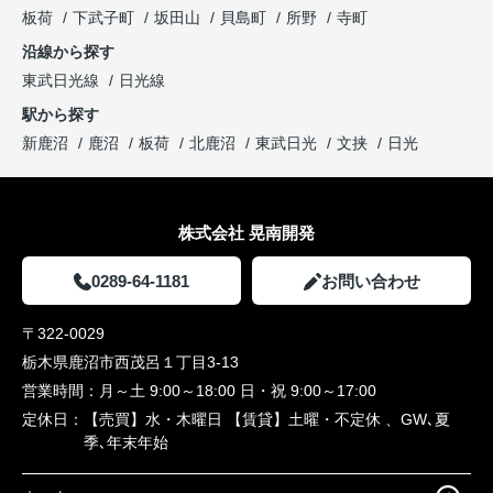
板荷
下武子町
坂田山
貝島町
所野
寺町
沿線から探す
東武日光線
日光線
駅から探す
新鹿沼
鹿沼
板荷
北鹿沼
東武日光
文挟
日光
株式会社 晃南開発
0289-64-1181
お問い合わせ
〒322-0029
栃木県鹿沼市西茂呂１丁目3-13
営業時間：
月～土 9:00～18:00 日・祝 9:00～17:00
定休日：
【売買】水・木曜日 【賃貸】土曜・不定休 、GW､夏
季､年末年始