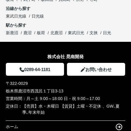
沿線から探す
東武日光線
日光線
駅から探す
新鹿沼
鹿沼
板荷
北鹿沼
東武日光
文挟
日光
株式会社 晃南開発
0289-64-1181
お問い合わせ
〒322-0029
栃木県鹿沼市西茂呂１丁目3-13
営業時間：
月～土 9:00～18:00 日・祝 9:00～17:00
定休日：
【売買】水・木曜日 【賃貸】土曜・不定休 、GW､夏
季､年末年始
ホーム