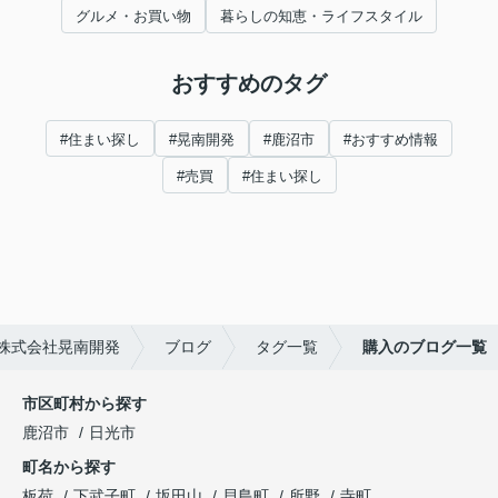
グルメ・お買い物
暮らしの知恵・ライフスタイル
おすすめのタグ
#住まい探し
#晃南開発
#鹿沼市
#おすすめ情報
#売買
#住まい探し
株式会社晃南開発
ブログ
タグ一覧
購入のブログ一覧
市区町村から探す
鹿沼市
日光市
町名から探す
板荷
下武子町
坂田山
貝島町
所野
寺町