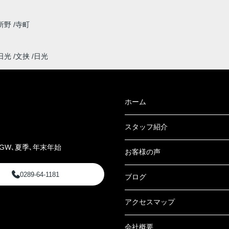
所野
寺町
日光
文挟
日光
ホーム
スタッフ紹介
GW､夏季､年末年始
お客様の声
0289-64-1181
ブログ
アクセスマップ
会社概要