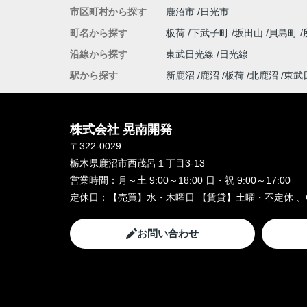
市区町村から探す
鹿沼市
日光市
町名から探す
板荷
下武子町
坂田山
貝島町
沿線から探す
東武日光線
日光線
駅から探す
新鹿沼
鹿沼
板荷
北鹿沼
東武
株式会社 晃南開発
〒322-0029
栃木県鹿沼市西茂呂１丁目3-13
営業時間：
月～土 9:00～18:00 日・祝 9:00～17:00
定休日：
【売買】水・木曜日 【賃貸】土曜・不定休 、
お問い合わせ