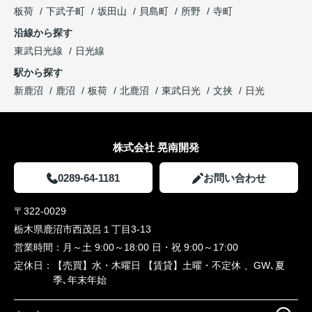
板荷
下武子町
坂田山
貝島町
所野
寺町
沿線から探す
東武日光線
日光線
駅から探す
新鹿沼
鹿沼
板荷
北鹿沼
東武日光
文挟
日光
株式会社 晃南開発
0289-64-1181
お問い合わせ
〒322-0029
栃木県鹿沼市西茂呂１丁目3-13
営業時間：
月～土 9:00～18:00 日・祝 9:00～17:00
定休日：
【売買】水・木曜日 【賃貸】土曜・不定休 、GW､夏
季､年末年始