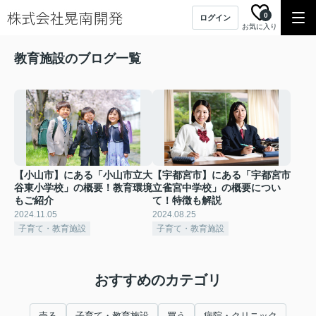
0
ログイン
お気に入り
教育施設のブログ一覧
【小山市】にある「小山市立大
【宇都宮市】にある「宇都宮市
谷東小学校」の概要！教育環境
立雀宮中学校」の概要につい
もご紹介
て！特徴も解説
2024.11.05
2024.08.25
子育て・教育施設
子育て・教育施設
おすすめのカテゴリ
売る
子育て・教育施設
買う
病院・クリニック