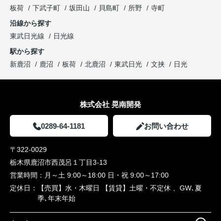
板荷
下武子町
坂田山
貝島町
所野
寺町
沿線から探す
東武日光線
日光線
駅から探す
新鹿沼
鹿沼
板荷
北鹿沼
東武日光
文挟
日光
株式会社 晃南開発
0289-64-1181
お問い合わせ
〒322-0029
栃木県鹿沼市西茂呂１丁目3-13
営業時間：
月～土 9:00～18:00 日・祝 9:00～17:00
定休日：
【売買】水・木曜日 【賃貸】土曜・不定休 、GW､夏
季､年末年始