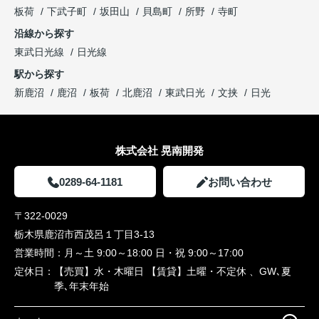
板荷
下武子町
坂田山
貝島町
所野
寺町
沿線から探す
東武日光線
日光線
駅から探す
新鹿沼
鹿沼
板荷
北鹿沼
東武日光
文挟
日光
株式会社 晃南開発
0289-64-1181
お問い合わせ
〒322-0029
栃木県鹿沼市西茂呂１丁目3-13
営業時間：
月～土 9:00～18:00 日・祝 9:00～17:00
定休日：
【売買】水・木曜日 【賃貸】土曜・不定休 、GW､夏
季､年末年始