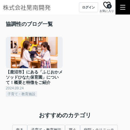
0
ログイン
お気に入り
協調性のブログ一覧
【鹿沼市】にある「ふじおかメ
ソッドひなた保育園」につい
て！概要と特徴をご紹介
2024.09.24
子育て・教育施設
おすすめのカテゴリ
売る
子育て・教育施設
買う
病院・クリニック