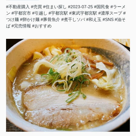
#不動産購入
#売買
#住まい探し
#2023-07-25
#国民食
#ラーメ
ン
#宇都宮市
#引越し
#宇都宮駅
#東武宇都宮駅
#濃厚スープ
#
つけ麺
#卵かけ麺
#豚骨魚介
#煮干しソバ
#和え玉
#SNS
#油そ
ば
#完売情報
#おすすめ