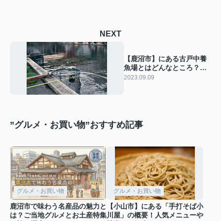
NEXT
【鹿沼市】にある古戸中養
魚場とはどんなところ？概
要や楽しみ方をご紹介！
2023.09.09
”グルメ・お買い物”おすすめ記事
グルメ・お買い物
グルメ・お買い物
鹿沼市で味わう名産品の魅力と
【小山市】にある「手打そば小
は？ご当地グルメとお土産特集
川屋」の概要！人気メニューや