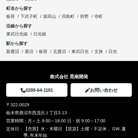
町名から探す
板荷
下武子町
坂田山
貝島町
所野
寺町
沿線から探す
東武日光線
日光線
駅から探す
新鹿沼
鹿沼
板荷
北鹿沼
東武日光
文挟
日光
株式会社 晃南開発
0289-64-1181
お問い合わせ
〒322-0029
栃木県鹿沼市西茂呂１丁目3-13
営業時間：
月～土 9:00～18:00 日・祝 9:00～17:00
定休日：
【売買】水・木曜日 【賃貸】土曜・不定休 、GW､夏
季､年末年始