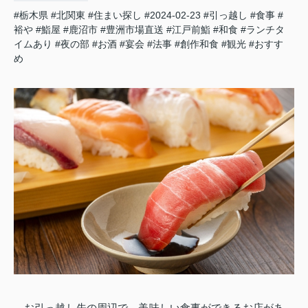
#栃木県
#北関東
#住まい探し
#2024-02-23
#引っ越し
#食事
#
裕や
#鮨屋
#鹿沼市
#豊洲市場直送
#江戸前鮨
#和食
#ランチタ
イムあり
#夜の部
#お酒
#宴会
#法事
#創作和食
#観光
#おすす
め
お引っ越し先の周辺で、美味しい食事ができるお店があ