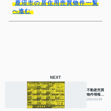
鹿沼市の居住用売買物件一覧
へ進む
NEXT
不動産売買
物件情報
2024年3月
2024.03.09
号☆彡