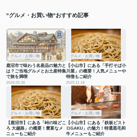
”グルメ・お買い物”おすすめ記事
グルメ・お買い物
グルメ・お買い物
鹿沼市で味わう名産品の魅力と
【小山市】にある「手打そば小
は？ご当地グルメとお土産特集
川屋」の概要！人気メニューや
で旅を満喫
特徴もご紹介
2026.05.30
2025.11.18
グルメ・お買い物
グルメ・お買い物
【鹿沼市】にある「峠の味どこ
【小山市】にある「鉄板ビスト
ろ 大越路」の概要！豊富なメ
ロGAKU」の魅力！特選黒毛和
ニューもご紹介
牛メニューもご紹介