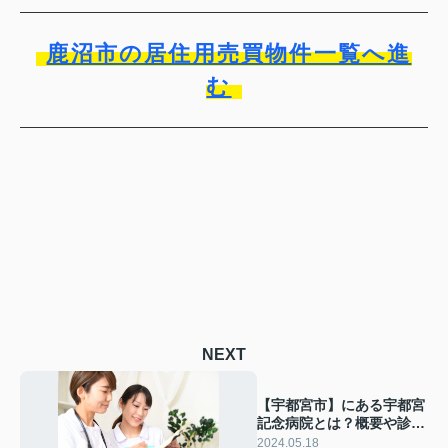
鹿沼市の居住用売買物件一覧へ進
む
NEXT
【宇都宮市】にある宇都宮
記念病院とは？概要や診療
内容について解説！
2024.05.18