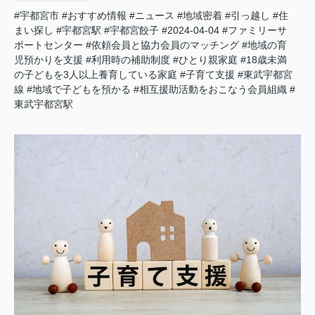
#宇都宮市
#おすすめ情報
#ニュース
#地域密着
#引っ越し
#住
まい探し
#宇都宮駅
#宇都宮餃子
#2024-04-04
#ファミリーサ
ポートセンター
#依頼会員と協力会員のマッチング
#地域の育
児預かりを支援
#利用時の補助制度
#ひとり親家庭
#18歳未満
の子どもを3人以上養育している家庭
#子育て支援
#東武宇都宮
線
#地域で子どもを預かる
#相互援助活動をおこなう会員組織
#
東武宇都宮駅