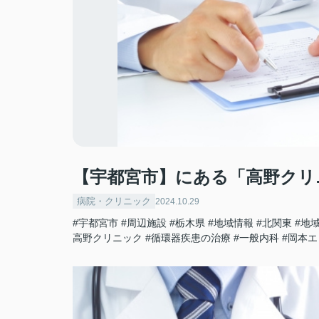
【宇都宮市】にある「高野クリ
病院・クリニック
2024.10.29
#宇都宮市
#周辺施設
#栃木県
#地域情報
#北関東
#地
高野クリニック
#循環器疾患の治療
#一般内科
#岡本エ