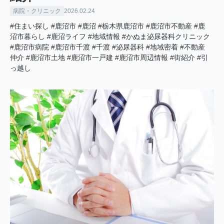
病院・クリニック
2026.02.24
#住まい探し
#鹿沼市
#鹿沼
#栃木県鹿沼市
#鹿沼市不動産
#鹿
沼市暮らし
#鹿沼ライフ
#地域情報
#かぬま泌尿器科クリニック
#鹿沼市病院
#鹿沼市千渡
#千渡
#泌尿器科
#地域密着
#不動産
仲介
#鹿沼市土地
#鹿沼市一戸建
#鹿沼市周辺情報
#街紹介
#引
っ越し