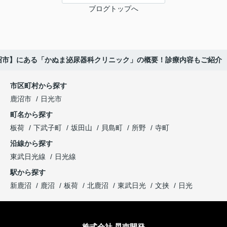
ブログトップへ
沼市】にある「かぬま泌尿器科クリニック」の概要！診療内容もご紹介
市区町村から探す
鹿沼市
日光市
町名から探す
板荷
下武子町
坂田山
貝島町
所野
寺町
沿線から探す
東武日光線
日光線
駅から探す
新鹿沼
鹿沼
板荷
北鹿沼
東武日光
文挟
日光
株式会社 晃南開発