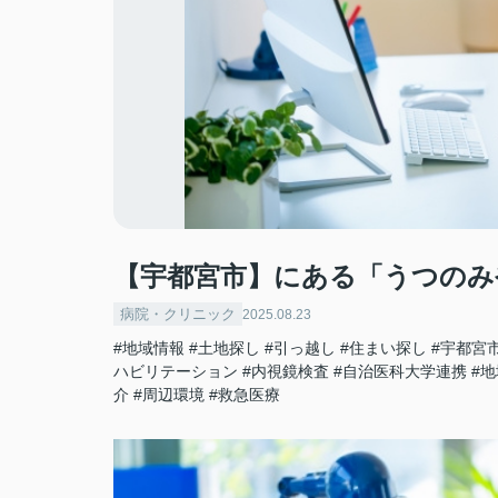
【宇都宮市】にある「うつのみ
病院・クリニック
2025.08.23
#地域情報
#土地探し
#引っ越し
#住まい探し
#宇都宮
ハビリテーション
#内視鏡検査
#自治医科大学連携
#
介
#周辺環境
#救急医療