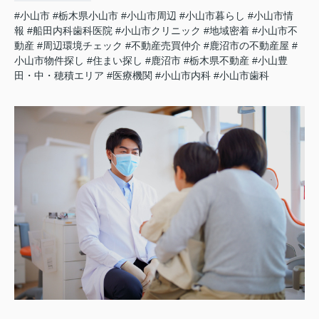
#小山市
#栃木県小山市
#小山市周辺
#小山市暮らし
#小山市情
報
#船田内科歯科医院
#小山市クリニック
#地域密着
#小山市不
動産
#周辺環境チェック
#不動産売買仲介
#鹿沼市の不動産屋
#
小山市物件探し
#住まい探し
#鹿沼市
#栃木県不動産
#小山豊
田・中・穂積エリア
#医療機関
#小山市内科
#小山市歯科