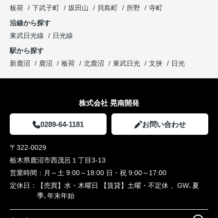
板荷
下武子町
坂田山
貝島町
所野
寺町
沿線から探す
東武日光線
日光線
駅から探す
新鹿沼
鹿沼
板荷
北鹿沼
東武日光
文挟
日光
株式会社 晃南開発
0289-64-1181
お問い合わせ
〒322-0029
栃木県鹿沼市西茂呂１丁目3-13
営業時間：
月～土 9:00～18:00 日・祝 9:00～17:00
定休日：
【売買】水・木曜日 【賃貸】土曜・不定休 、GW､夏
季､年末年始