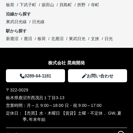
板荷
下武子町
坂田山
貝島町
所野
寺町
沿線から探す
東武日光線
日光線
駅から探す
新鹿沼
鹿沼
板荷
北鹿沼
東武日光
文挟
日光
株式会社 晃南開発
0289-64-1181
お問い合わせ
〒322-0029
栃木県鹿沼市西茂呂１丁目3-13
営業時間：
月～土 9:00～18:00 日・祝 9:00～17:00
定休日：
【売買】水・木曜日 【賃貸】土曜・不定休 、GW､夏
季､年末年始