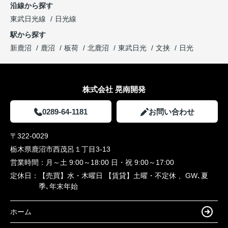
沿線から探す
東武日光線
日光線
駅から探す
新鹿沼
鹿沼
板荷
北鹿沼
東武日光
文挟
日光
株式会社 晃南開発
0289-64-1181
お問い合わせ
〒322-0029
栃木県鹿沼市西茂呂１丁目3-13
営業時間：
月～土 9:00～18:00 日・祝 9:00～17:00
定休日：
【売買】水・木曜日 【賃貸】土曜・不定休 、GW､夏
季､年末年始
ホーム