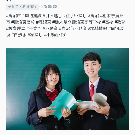
子育て・教育施設
2025.05.08
#鹿沼市
#周辺施設
#引っ越し
#住まい探し
#鹿沼
#栃木県鹿沼
市
#鹿沼東高校
#鹿沼東
#栃木県立鹿沼東高等学校
#高校
#教育
#教育理念
#子育て
#不動産
#鹿沼市不動産
#地域情報
#周辺環
境
#街歩き
#家探し
#不動産仲介