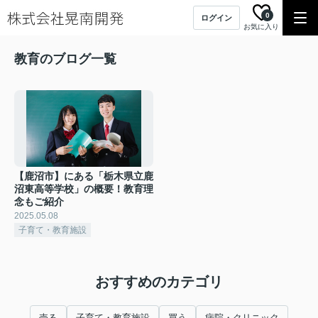
0
ログイン
お気に入り
教育のブログ一覧
【鹿沼市】にある「栃木県立鹿
沼東高等学校」の概要！教育理
念もご紹介
2025.05.08
子育て・教育施設
おすすめのカテゴリ
売る
子育て・教育施設
買う
病院・クリニック