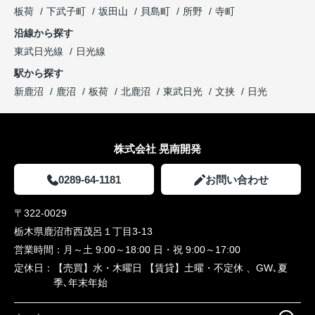
板荷
下武子町
坂田山
貝島町
所野
寺町
沿線から探す
東武日光線
日光線
駅から探す
新鹿沼
鹿沼
板荷
北鹿沼
東武日光
文挟
日光
株式会社 晃南開発
0289-64-1181
お問い合わせ
〒322-0029
栃木県鹿沼市西茂呂１丁目3-13
営業時間：
月～土 9:00～18:00 日・祝 9:00～17:00
定休日：
【売買】水・木曜日 【賃貸】土曜・不定休 、GW､夏
季､年末年始