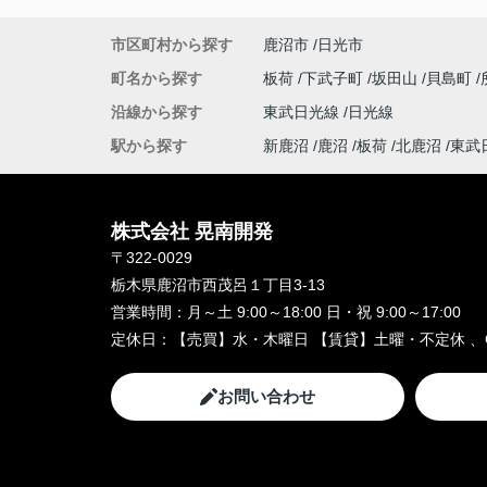
市区町村から探す
鹿沼市
日光市
町名から探す
板荷
下武子町
坂田山
貝島町
沿線から探す
東武日光線
日光線
駅から探す
新鹿沼
鹿沼
板荷
北鹿沼
東武
株式会社 晃南開発
〒322-0029
栃木県鹿沼市西茂呂１丁目3-13
営業時間：
月～土 9:00～18:00 日・祝 9:00～17:00
定休日：
【売買】水・木曜日 【賃貸】土曜・不定休 、
お問い合わせ