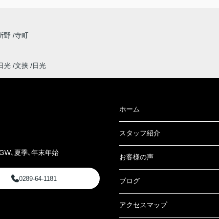
所野
寺町
日光
文挟
日光
ホーム
スタッフ紹介
GW､夏季､年末年始
お客様の声
0289-64-1181
ブログ
アクセスマップ