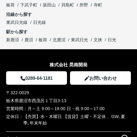
板荷
下武子町
坂田山
貝島町
所野
寺町
沿線から探す
東武日光線
日光線
駅から探す
新鹿沼
鹿沼
板荷
北鹿沼
東武日光
文挟
日光
株式会社 晃南開発
0289-64-1181
お問い合わせ
〒322-0029
栃木県鹿沼市西茂呂１丁目3-13
営業時間：
月～土 9:00～18:00 日・祝 9:00～17:00
定休日：
【売買】水・木曜日 【賃貸】土曜・不定休 、GW､夏
季､年末年始