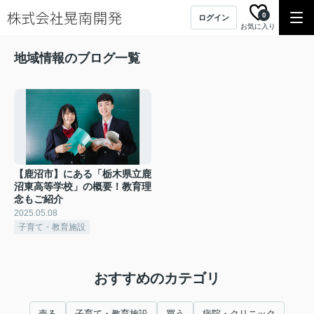
0
ログイン
お気に入り
地域情報のブログ一覧
【鹿沼市】にある「栃木県立鹿
沼東高等学校」の概要！教育理
念もご紹介
2025.05.08
子育て・教育施設
おすすめのカテゴリ
売る
子育て・教育施設
買う
病院・クリニック