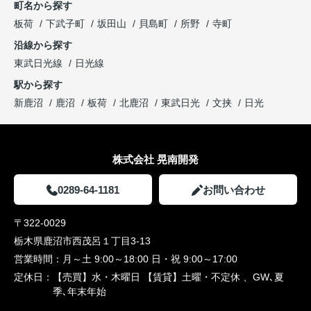
町名から探す
板荷
下武子町
坂田山
貝島町
所野
寺町
沿線から探す
東武日光線
日光線
駅から探す
新鹿沼
鹿沼
板荷
北鹿沼
東武日光
文挟
日光
株式会社 晃南開発
0289-64-1181
お問い合わせ
〒322-0029
栃木県鹿沼市西茂呂１丁目3-13
営業時間：
月～土 9:00～18:00 日・祝 9:00～17:00
定休日：
【売買】水・木曜日 【賃貸】土曜・不定休 、GW､夏
季､年末年始