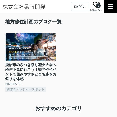
0
ログイン
お気に入り
地方移住計画のブログ一覧
鹿沼市のさつき祭り花火大会へ
移住下見に行こう！観光やイベ
ントで住みやすさとまち歩きお
祭りを体感
2026.05.16
街歩き・レジャースポット
おすすめのカテゴリ