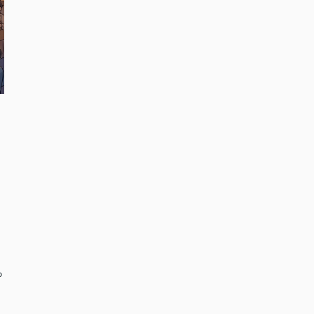
ま
と
ら