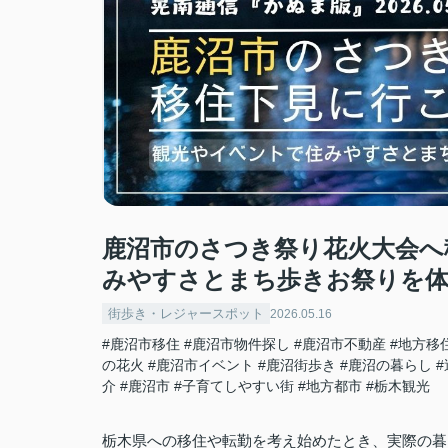
鹿沼市のさつき祭り花火大会へ
みやすさとまち歩きお祭りを
街歩き・レジャースポット
2026.05.16
#鹿沼市移住
#鹿沼市物件探し
#鹿沼市不動産
#地方移
の花火
#鹿沼市イベント
#鹿沼街歩き
#鹿沼の暮らし
介
#鹿沼市
#子育てしやすい街
#地方都市
#栃木観光
栃木県への移住や転勤を考え始めたとき、実際の暮