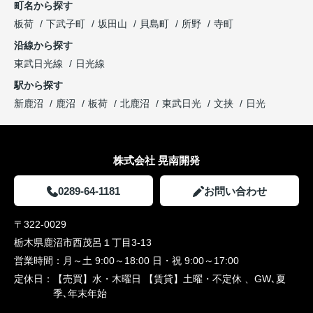
町名から探す
板荷
下武子町
坂田山
貝島町
所野
寺町
沿線から探す
東武日光線
日光線
駅から探す
新鹿沼
鹿沼
板荷
北鹿沼
東武日光
文挟
日光
株式会社 晃南開発
0289-64-1181
お問い合わせ
〒322-0029
栃木県鹿沼市西茂呂１丁目3-13
営業時間：
月～土 9:00～18:00 日・祝 9:00～17:00
定休日：
【売買】水・木曜日 【賃貸】土曜・不定休 、GW､夏
季､年末年始