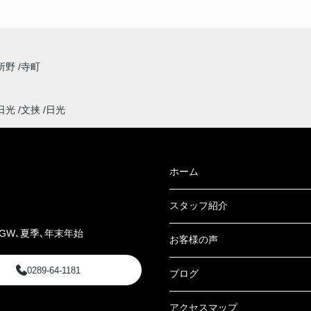
所野
寺町
日光
文挟
日光
ホーム
スタッフ紹介
GW､夏季､年末年始
お客様の声
0289-64-1181
ブログ
アクセスマップ