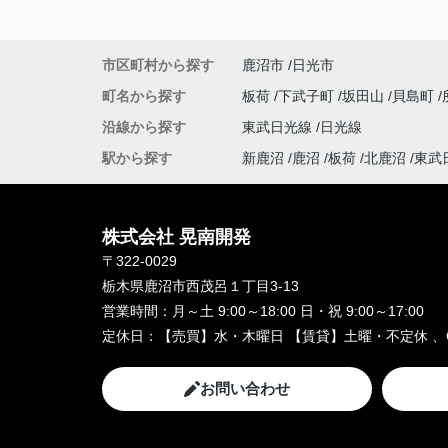
市区町村から探す
鹿沼市
日光市
町名から探す
板荷
下武子町
坂田山
貝島町
沿線から探す
東武日光線
日光線
駅から探す
新鹿沼
鹿沼
板荷
北鹿沼
東武
株式会社 晃南開発
〒322-0029
栃木県鹿沼市西茂呂１丁目3-13
営業時間：
月～土 9:00～18:00 日・祝 9:00～17:00
定休日：
【売買】水・木曜日 【賃貸】土曜・不定休 、
お問い合わせ