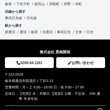
板荷
下武子町
坂田山
貝島町
所野
寺町
沿線から探す
東武日光線
日光線
駅から探す
新鹿沼
鹿沼
板荷
北鹿沼
東武日光
文挟
日光
株式会社 晃南開発
0289-64-1181
お問い合わせ
〒322-0029
栃木県鹿沼市西茂呂１丁目3-13
営業時間：
月～土 9:00～18:00 日・祝 9:00～17:00
定休日：
【売買】水・木曜日 【賃貸】土曜・不定休 、GW､夏
季､年末年始