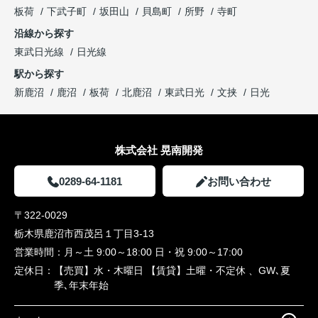
板荷
下武子町
坂田山
貝島町
所野
寺町
沿線から探す
東武日光線
日光線
駅から探す
新鹿沼
鹿沼
板荷
北鹿沼
東武日光
文挟
日光
株式会社 晃南開発
0289-64-1181
お問い合わせ
〒322-0029
栃木県鹿沼市西茂呂１丁目3-13
営業時間：
月～土 9:00～18:00 日・祝 9:00～17:00
定休日：
【売買】水・木曜日 【賃貸】土曜・不定休 、GW､夏
季､年末年始