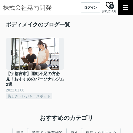
0
ログイン
お気に入り
ボディメイクのブログ一覧
【宇都宮市】運動不足の方必
見！おすすめのパーソナルジム
2選
2022.01.08
街歩き・レジャースポット
おすすめのカテゴリ
売る
子育て・教育施設
買う
病院・クリニック