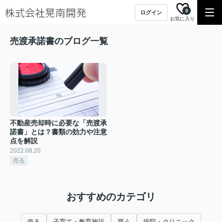
0
ログイン
お気に入り
売渡承諾書のブログ一覧
不動産売却時に必要な「売渡承
諾書」とは？書類の効力や注意
点を解説
2022.08.20
売る
おすすめのカテゴリ
売る
子育て・教育施設
買う
病院・クリニック