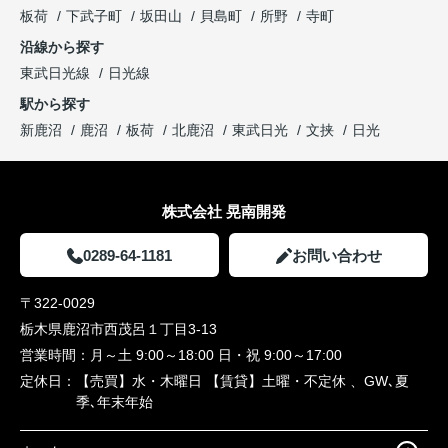
板荷
下武子町
坂田山
貝島町
所野
寺町
沿線から探す
東武日光線
日光線
駅から探す
新鹿沼
鹿沼
板荷
北鹿沼
東武日光
文挟
日光
株式会社 晃南開発
0289-64-1181
お問い合わせ
〒322-0029
栃木県鹿沼市西茂呂１丁目3-13
営業時間：
月～土 9:00～18:00 日・祝 9:00～17:00
定休日：
【売買】水・木曜日 【賃貸】土曜・不定休 、GW､夏
季､年末年始