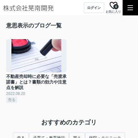
0
ログイン
お気に入り
意思表示のブログ一覧
不動産売却時に必要な「売渡承
諾書」とは？書類の効力や注意
点を解説
2022.08.20
売る
おすすめのカテゴリ
売る
子育て・教育施設
買う
病院・クリニック