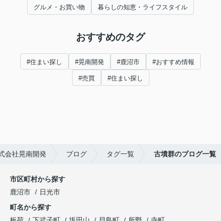
グルメ・お買い物
暮らしの知恵・ライフスタイル
おすすめのタグ
#住まい探し
#晃南開発
#鹿沼市
#おすすめ情報
#売買
#住まい探し
式会社晃南開発
ブログ
タグ一覧
古墳群のブログ一覧
市区町村から探す
鹿沼市
日光市
町名から探す
板荷
下武子町
坂田山
貝島町
所野
寺町