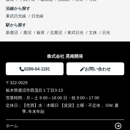
沿線から探す
東武日光線
日光線
駅から探す
新鹿沼
鹿沼
板荷
北鹿沼
東武日光
文挟
日光
株式会社 晃南開発
0289-64-1181
お問い合わせ
〒322-0029
栃木県鹿沼市西茂呂１丁目3-13
営業時間：
月～土 9:00～18:00 日・祝 9:00～17:00
定休日：
【売買】水・木曜日 【賃貸】土曜・不定休 、GW､夏
季､年末年始
ホーム