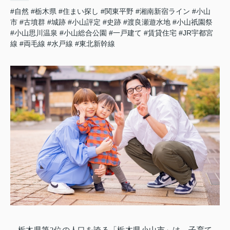
#自然
#栃木県
#住まい探し
#関東平野
#湘南新宿ライン
#小山
市
#古墳群
#城跡
#小山評定
#史跡
#渡良瀬遊水地
#小山祇園祭
#小山思川温泉
#小山総合公園
#一戸建て
#賃貸住宅
#JR宇都宮
線
#両毛線
#水戸線
#東北新幹線
栃木県第2位の人口を誇る「栃木県小山市」は、子育て