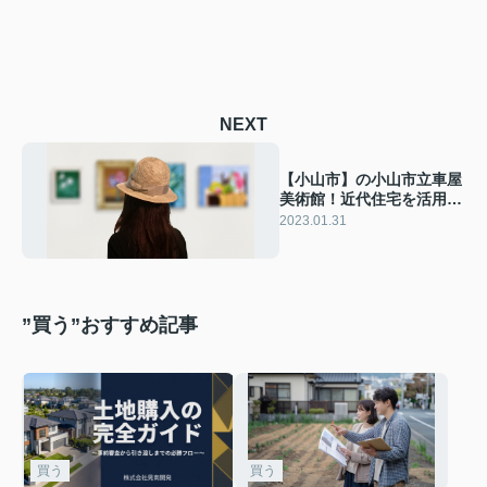
NEXT
【小山市】の小山市立車屋
美術館！近代住宅を活用し
た美しいギャラリー
2023.01.31
”買う”おすすめ記事
買う
買う