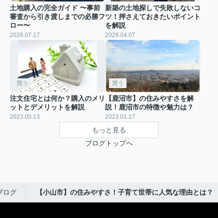
土地購入の完全ガイド 〜事前
新築の土地探しで失敗しないコ
審査から引き渡しまでの必勝フ
ツ！押さえておきたいポイント
ロー〜
を解説
2026.07.17
2026.04.07
買う
買う
注文住宅とは何か？購入のメリ
【鹿沼市】の住みやすさを解
ットとデメリットを解説
説！鹿沼市の特徴や魅力は？
2023.05.13
2023.01.17
もっと見る
ブログトップへ
ブログ
【小山市】の住みやすさ！子育て世帯に人気な理由とは？