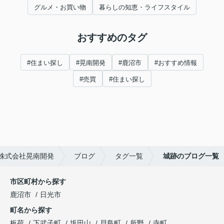
グルメ・お買い物
暮らしの知恵・ライフスタイル
おすすめのタグ
#住まい探し
#晃南開発
#鹿沼市
#おすすめ情報
#売買
#住まい探し
株式会社晃南開発
ブログ
タグ一覧
城跡のブログ一覧
市区町村から探す
鹿沼市
日光市
町名から探す
板荷
下武子町
坂田山
貝島町
所野
寺町