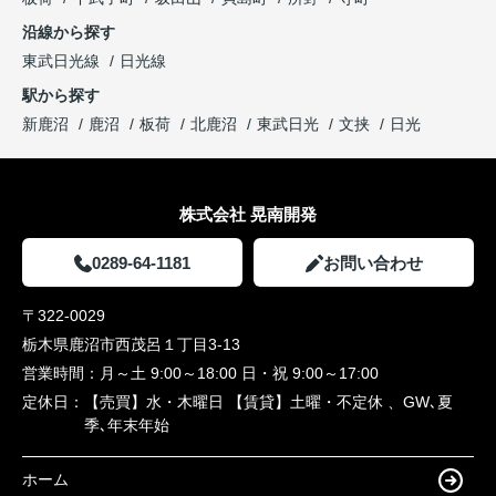
沿線から探す
東武日光線
日光線
駅から探す
新鹿沼
鹿沼
板荷
北鹿沼
東武日光
文挟
日光
株式会社 晃南開発
0289-64-1181
お問い合わせ
〒322-0029
栃木県鹿沼市西茂呂１丁目3-13
営業時間：
月～土 9:00～18:00 日・祝 9:00～17:00
定休日：
【売買】水・木曜日 【賃貸】土曜・不定休 、GW､夏
季､年末年始
ホーム