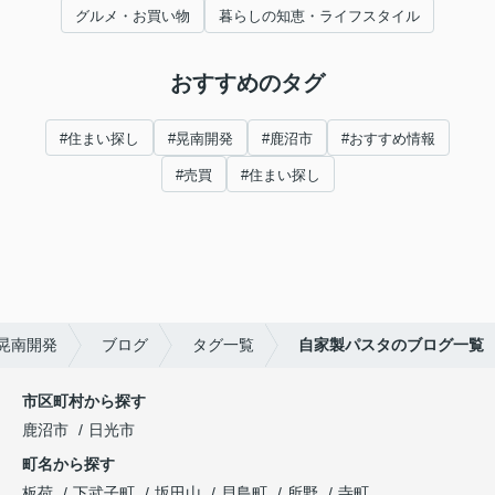
グルメ・お買い物
暮らしの知恵・ライフスタイル
おすすめのタグ
#住まい探し
#晃南開発
#鹿沼市
#おすすめ情報
#売買
#住まい探し
晃南開発
ブログ
タグ一覧
自家製パスタのブログ一覧
市区町村から探す
鹿沼市
日光市
町名から探す
板荷
下武子町
坂田山
貝島町
所野
寺町