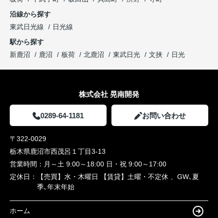
沿線から探す
東武日光線
日光線
駅から探す
新鹿沼
鹿沼
板荷
北鹿沼
東武日光
文挟
日光
株式会社 晃南開発
0289-64-1181
お問い合わせ
〒322-0029
栃木県鹿沼市西茂呂１丁目3-13
営業時間：
月～土 9:00～18:00 日・祝 9:00～17:00
定休日：
【売買】水・木曜日 【賃貸】土曜・不定休 、GW､夏
季､年末年始
ホーム